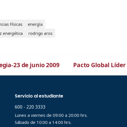
cias Físicas
energía
z energética
rodrigo aros
egia-23 de junio 2009
Pacto Global Líder