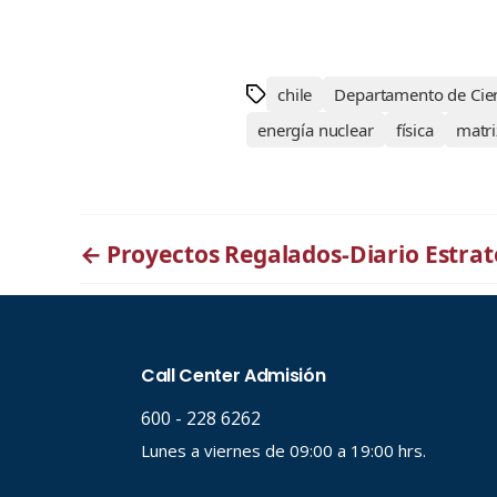
chile
Departamento de Cien
energía nuclear
física
matri
←
Proyectos Regalados-Diario Estrat