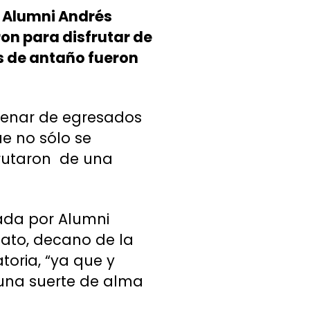
y Alumni Andrés
ron para disfrutar de
s de antaño fueron
enar de egresados
e no sólo se
frutaron de una
zada por Alumni
Sato, decano de la
oria, “ya que y
r una suerte de alma