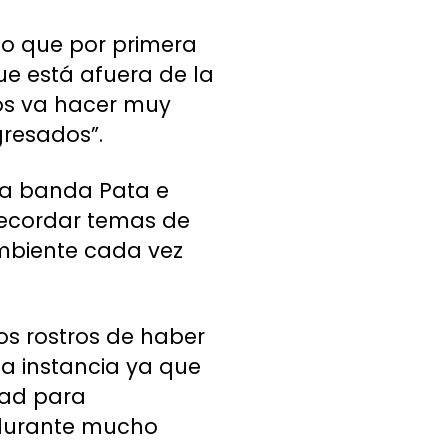
veo que por primera
ue está afuera de la
nos va hacer muy
gresados”.
 la banda Pata e
 recordar temas de
ambiente cada vez
os rostros de haber
ta instancia ya que
dad para
 durante mucho