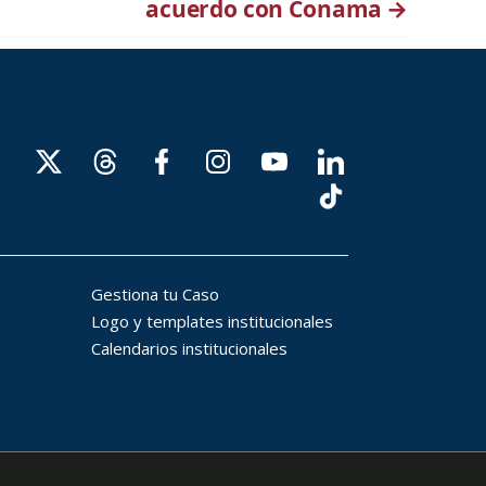
acuerdo con Conama
→