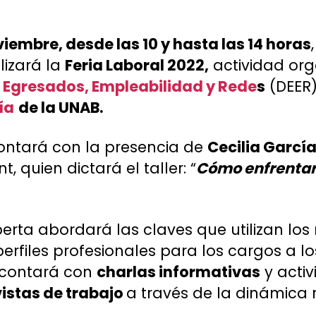
iembre, desde las 10 y hasta las 14 horas
alizará la
Feria Laboral 2022,
actividad org
e Egresados, Empleabilidad y Rede
s
(DEER)
ía
de la UNAB.
contará con la presencia de
Cecilia Garcí
, quien dictará el taller: “
Cómo enfrentar
perta abordará las claves que utilizan los
erfiles profesionales para los cargos a l
 contará con
charlas informativas
y acti
istas de trabajo
a través de la dinámica r