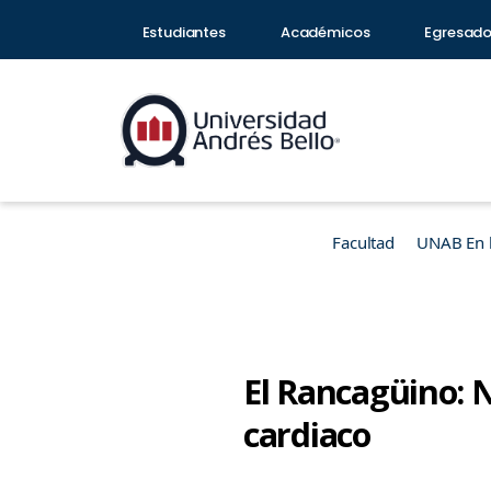
Estudiantes
Académicos
Egresad
Facultad
UNAB En 
El Rancagüino: 
cardiaco