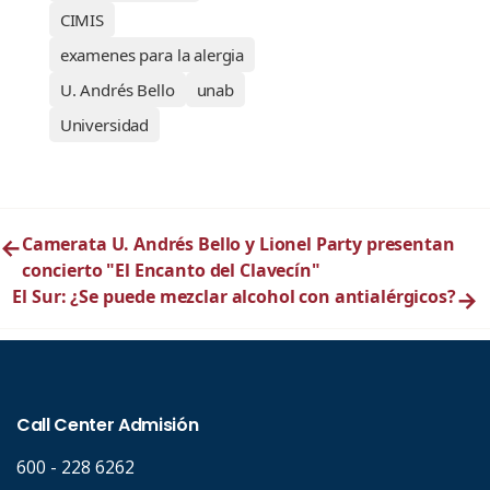
CIMIS
examenes para la alergia
U. Andrés Bello
unab
Universidad
←
Camerata U. Andrés Bello y Lionel Party presentan
concierto "El Encanto del Clavecín"
El Sur: ¿Se puede mezclar alcohol con antialérgicos?
→