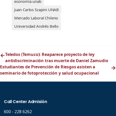
economía unab
Juan Carlos Scapini UNAB
Mercado Laboral Chileno
Universidad Andrés Bello
←
Teledos (Temuco): Reaparece proyecto de ley
antidiscriminación tras muerte de Daniel Zamudio
Estudiantes de Prevención de Riesgos asisten a
→
seminario de fotoprotección y salud ocupacional