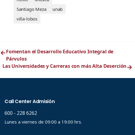
Santiago Meza
unab
villa-lobos
←
Fomentan el Desarrollo Educativo Integral de
Párvulos
Las Universidades y Carreras con más Alta Deserción
→