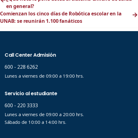
en general?
Comienzan los cinco días de Robótica escolar en la
→
UNAB: se reunirán 1.100 fanáticos