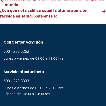
mundo
¿Con qué nota califica usted la última atención
→
recibida en salud? Referente a: