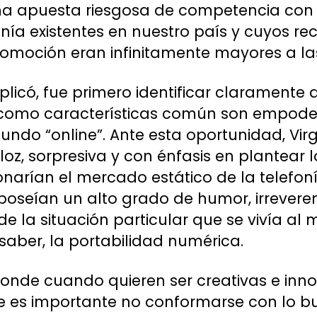
na apuesta riesgosa de competencia con e
ía existentes en nuestro país y cuyos rec
moción eran infinitamente mayores a las 
licó, fue primero identificar claramente q
s como características común son empode
undo “online”. Ante esta oportunidad, Vir
eloz, sorpresiva y con énfasis en plantear l
onarían el mercado estático de la telefoní
seían un alto grado de humor, irrevere
de la situación particular que se vivía a
a saber, la portabilidad numérica.
onde cuando quieren ser creativas e innov
 es importante no conformarse con lo bu