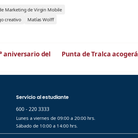
de Marketing de Virgin Mobile
go creativo
Matías Wolff
° aniversario del
Punta de Tralca acogerá