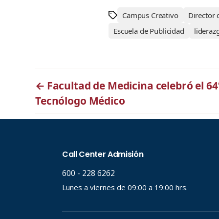
Campus Creativo
Director 
Escuela de Publicidad
lideraz
←
Facultad de Medicina celebró el 64
Tecnólogo Médico