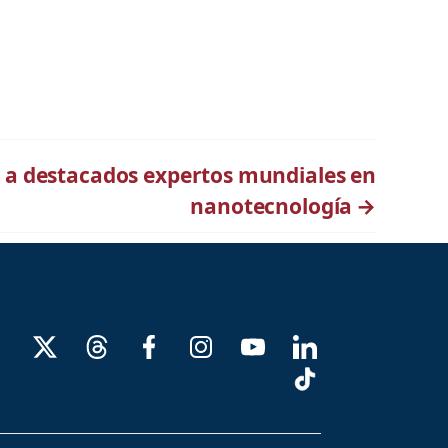
 a destacados expertos mundiales en
nanotecnología
→