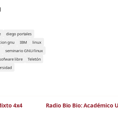
l
e
diego portales
cion gnu
IBM
linux
seminario GNU/linux
sofware libre
Teletón
ersidad
Mixto 4x4
Radio Bio Bio: Académico U.