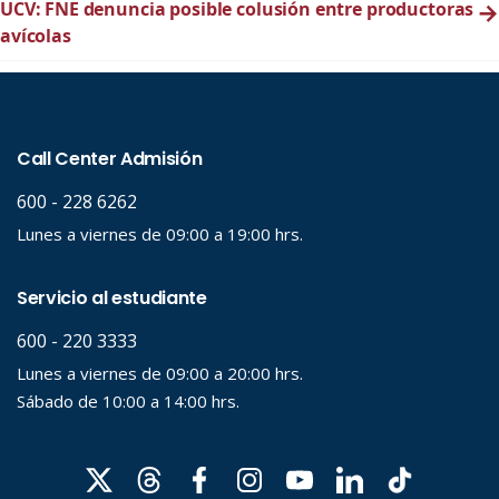
UCV: FNE denuncia posible colusión entre productoras
→
avícolas