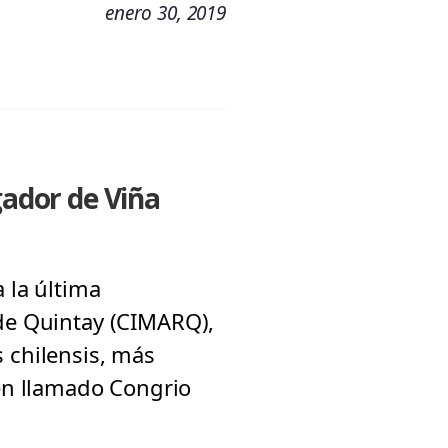
enero 30, 2019
gador de Viña
 la última
 de Quintay (CIMARQ),
 chilensis, más
én llamado Congrio