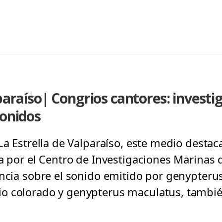
lparaíso| Congrios cantores: investi
sonidos
La Estrella de Valparaíso, este medio destaca
da por el Centro de Investigaciones Marinas
encia sobre el sonido emitido por genypterus
o colorado y genypterus maculatus, tambi