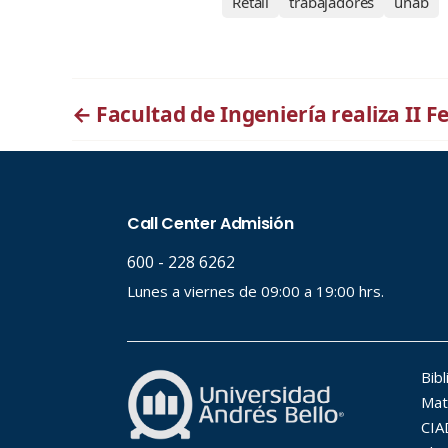
Retail
trabajadores
unab
←
Facultad de Ingeniería realiza II F