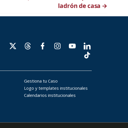
ladrón de casa
→