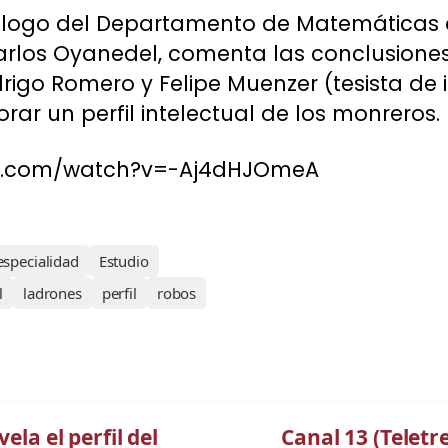
ólogo del Departamento de Matemáticas d
arlos Oyanedel, comenta las conclusiones
rigo Romero y Felipe Muenzer (tesista de in
orar un perfil intelectual de los monreros.
be.com/watch?v=-Aj4dHJOmeA
especialidad
Estudio
l
ladrones
perfil
robos
ela el perfil del
Canal 13 (Teletre