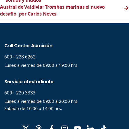
sordos y mudos
Austral de Valdivia: Trombas marinas el nuevo
→
desafío, por Carlos Neves