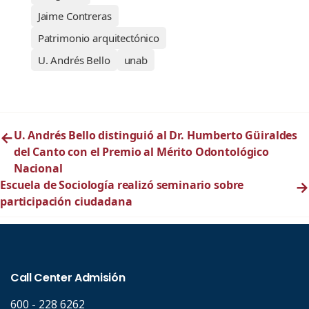
Jaime Contreras
Patrimonio arquitectónico
U. Andrés Bello
unab
←
U. Andrés Bello distinguió al Dr. Humberto Güiraldes
del Canto con el Premio al Mérito Odontológico
Nacional
Escuela de Sociología realizó seminario sobre
→
participación ciudadana