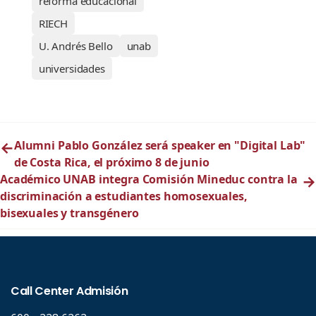
reforma educacional
RIECH
U. Andrés Bello
unab
universidades
←
Alumni Pablo González será speaker en "Digital Lab"
de Costa Rica, el próximo 8 de junio
Académico UNAB integra Comisión Mineduc contra la
→
discriminación a estudiantes homosexuales,
bisexuales y transgénero