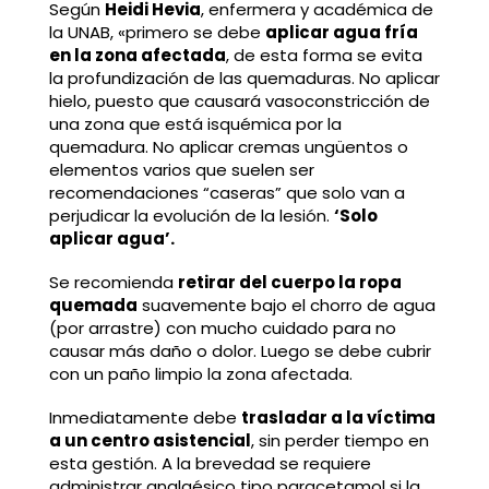
Según
Heidi Hevia
, enfermera y académica de
la UNAB, «primero se debe
aplicar agua fría
en la zona afectada
, de esta forma se evita
la profundización de las quemaduras. No aplicar
hielo, puesto que causará vasoconstricción de
una zona que está isquémica por la
quemadura. No aplicar cremas ungüentos o
elementos varios que suelen ser
recomendaciones “caseras” que solo van a
perjudicar la evolución de la lesión.
‘Solo
aplicar agua’.
Se recomienda
retirar del cuerpo la ropa
quemada
suavemente bajo el chorro de agua
(por arrastre) con mucho cuidado para no
causar más daño o dolor. Luego se debe cubrir
con un paño limpio la zona afectada.
Inmediatamente debe
trasladar a la víctima
a un centro asistencial
, sin perder tiempo en
esta gestión. A la brevedad se requiere
administrar analgésico tipo paracetamol si la