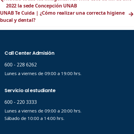
2022 la sede Concepción UNAB
UNAB Te Cuida | ¿Cómo realizar una correcta higiene
→
bucal y dental?