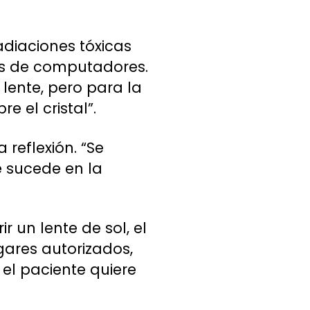
adiaciones tóxicas
llas de computadores.
l lente, pero para la
e el cristal”.
 reflexión. “Se
e sucede en la
 un lente de sol, el
ares autorizados,
i el paciente quiere