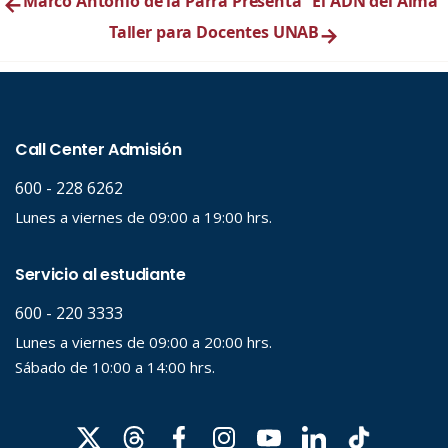
←
Marco Antonio de la Parra Presenta “El ADN del Alma”
Taller para Docentes UNAB
→