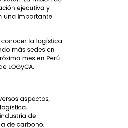
ación ejecutiva y
on una importante
conocer la logística
ando más sedes en
próximo mes en Perú
 de LOGyCA.
iversos aspectos,
ogística.
industria de
lla de carbono.