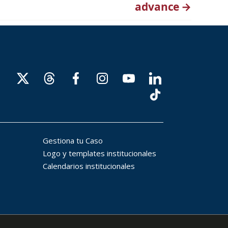
advance
→