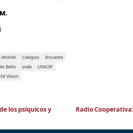
 M.
l
s Worlds
Colegios
Encuesta
és Bello
unab
UNICEF
ld Vision
de los psíquicos y
Radio Cooperativa: