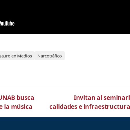
saure en Medios
Narcotráfico
 UNAB busca
Invitan al seminari
de la música
calidades e infraestructur