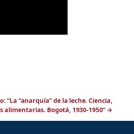
o: “La “anarquía” de la leche. Ciencia,
as alimentarias. Bogotá, 1930-1950”
→