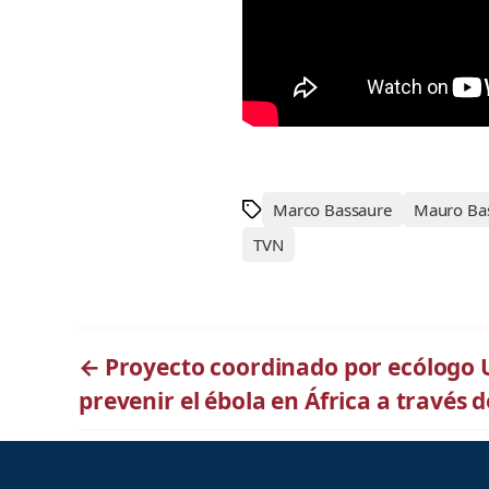
Marco Bassaure
Mauro Ba
TVN
←
Proyecto coordinado por ecólogo
prevenir el ébola en África a través 