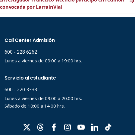
→
convocada por LarrainVial