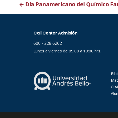
←
Día Panamericano del Químico Fa