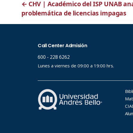
←
CHV | Académico del ISP UNAB ana
problemática de licencias impagas