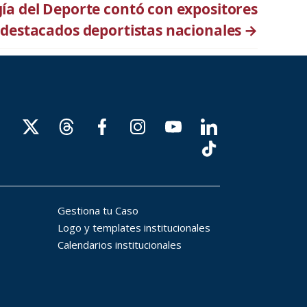
ía del Deporte contó con expositores
 destacados deportistas nacionales
→