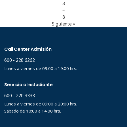
3
…
8
Siguiente »