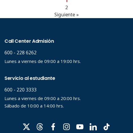
1
2
Siguiente »