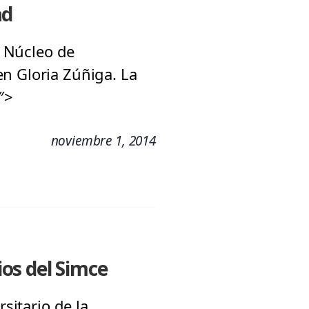
ad
l Núcleo de
n Gloria Zúñiga. La
″>
noviembre 1, 2014
os del Simce
sitario de la