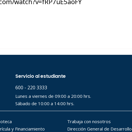
.com/watch?v=fRP7uE5aoFY