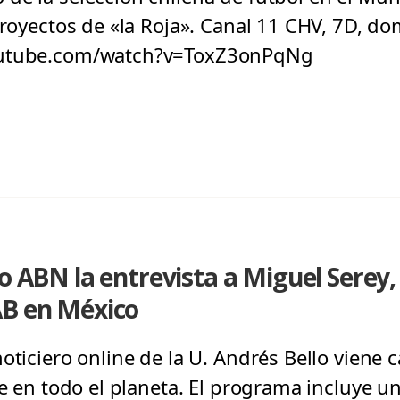
proyectos de «la Roja». Canal 11 CHV, 7D, do
outube.com/watch?v=ToxZ3onPqNg
mo ABN la entrevista a Miguel Serey
AB en México
oticiero online de la U. Andrés Bello viene c
ve en todo el planeta. El programa incluye u