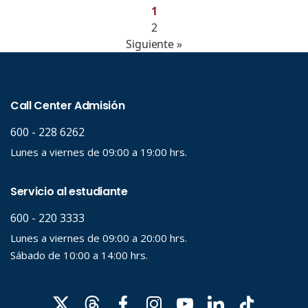
1
2
Siguiente »