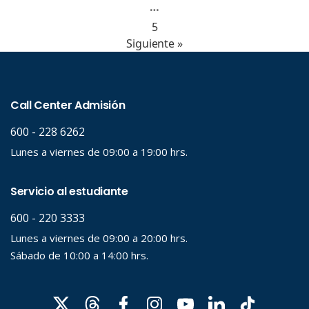
…
5
Siguiente »