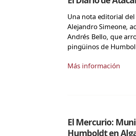
El Diario de Ata
Una nota editorial del
Alejandro Simeone, ac
Andrés Bello, que arro
pingüinos de Humbold
Más información
El Mercurio: Muni
Humboldt en Alg