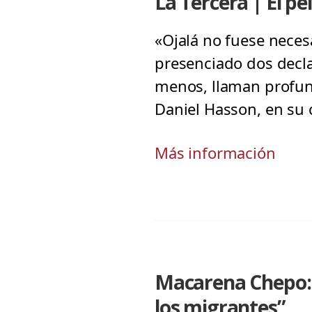
La Tercera | El pe
«Ojalá no fuese neces
presenciado dos decla
menos, llaman profun
Daniel Hasson, en su
Más información
Macarena Chepo: 
los migrantes”