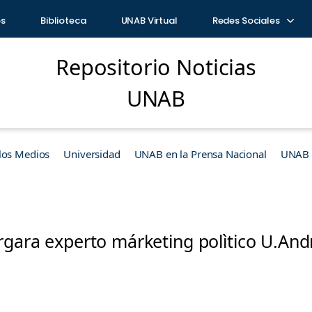
os
Biblioteca
UNAB Virtual
Redes Sociales
Repositorio Noticias
UNAB
los Medios
Universidad
UNAB en la Prensa Nacional
UNAB e
rgara experto márketing polìtico U.And