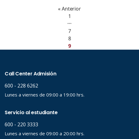
« Anterior
1
…
7
8
9