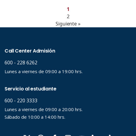
1
2
Siguiente »