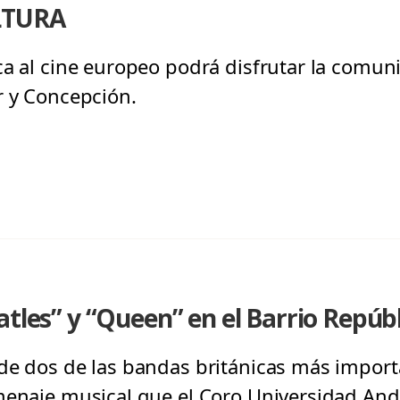
LTURA
ca al cine europeo podrá disfrutar la comu
r y Concepción.
atles” y “Queen” en el Barrio Repúb
de dos de las bandas británicas más importa
menaje musical que el Coro Universidad Andr