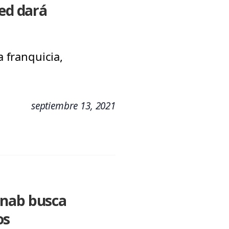
eed dará
a franquicia,
septiembre 13, 2021
Unab busca
os