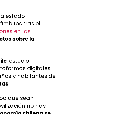
a estado
ámbitos tras el
iones en las
ctos sobre la
ile
, estudio
ataformas digitales
ños y habitantes de
tas
.
mpo que sean
vilización no hay
conomía chilena se