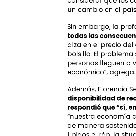
considerar que los 
un cambio en el país
Sin embargo, la pro
todas las consecuenc
alza en el precio del
bolsillo. El problem
personas lleguen a 
económico”, agrega.
Además, Florencia S
disponibilidad de re
respondió que “sí, en
“nuestra economía de
de manera sostenida,
Unidos e Irán, la si