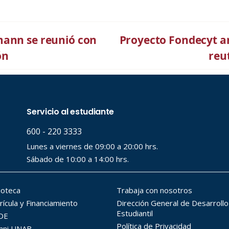
mann se reunió con
Proyecto Fondecyt an
ón
reu