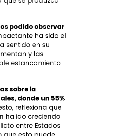
a que se produzca
os podido observar
impactante ha sido el
ha sentido en su
aumentan y las
ible estancamiento
as sobre la
iales, donde
un 55%
 esto, reflexiona que
n ha ido creciendo
licto entre Estados
no que esto puede