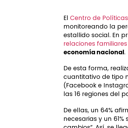
El
Centro de Política
monitoreando la perc
estallido social. En 
relaciones familiare
economía nacional
.
De esta forma, reali
cuantitativo de tipo 
(Facebook e Instagr
las 16 regiones del p
De ellas, un 64% afi
necesarias y un 61% 
cambios”. Así, se ll