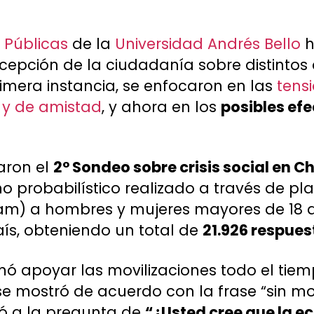
s Públicas
de la
Universidad Andrés Bello
h
epción de la ciudadanía sobre distintos 
primera instancia, se enfocaron en las
tens
s y de amistad
, y ahora en los
posibles efe
zaron el
2° Sondeo sobre crisis social en Ch
no probabilístico realizado a través de pl
am) a hombres y mujeres mayores de 18 a
aís, obteniendo un total de
21.926 respues
rmó apoyar las movilizaciones todo el tie
se mostró de acuerdo con la frase “sin mo
egó a la pregunta de
“¿Usted cree que la e