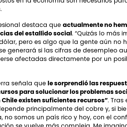
costos en la economía son necesarios par
.
fesional destaca que
actualmente no hem
ias del estallido social
. “Quizás lo más 
 dólar, pero es algo que la gente aún no 
a se generará si las cifras de desempleo 
verse afectadas directamente por un pos
erra señala que
le sorprendió las respuest
cursos para solucionar los problemas soc
 Chile existen suficientes recursos”
. Tras
pende principalmente del cobre y, si bie
 no somos un país rico y hoy, con el conf
tuación se vuelve más compleja. Me imagi