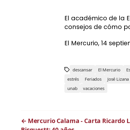
El académico de la Es
consejos de cómo pod
El Mercurio, 14 septi
descansar
El Mercurio
E
estrés
Feriados
José Lizana
unab
vacaciones
←
Mercurio Calama - Carta Ricardo 
Bisquertt: 40 años