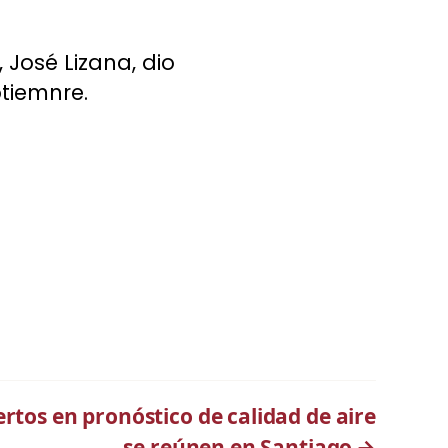
 José Lizana, dio
tiemnre.
tos en pronóstico de calidad de aire
se reúnen en Santiago
→