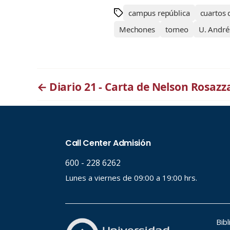
campus república
cuartos d
Mechones
torneo
U. André
←
Diario 21 - Carta de Nelson Rosaz