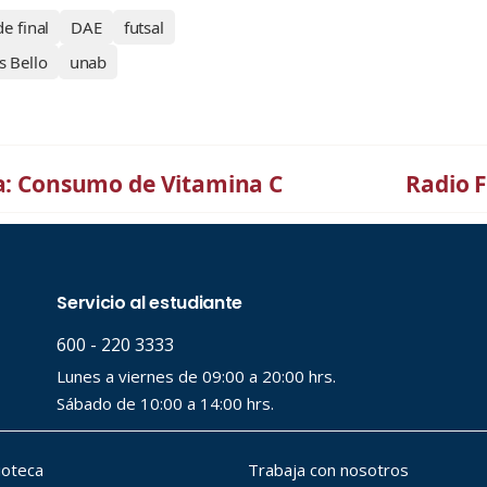
e final
DAE
futsal
s Bello
unab
za: Consumo de Vitamina C
Radio 