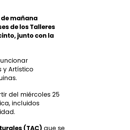
r de mañana
es de los Talleres
into, junto con la
funcionar
y Artístico
uinas.
tir del miércoles 25
ca, incluidos
idad.
lturales (TAC)
que se