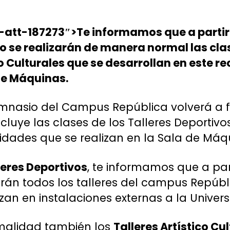
-att-187273″>Te informamos que a parti
 se realizarán de manera normal las clas
o Culturales que se desarrollan en este rec
de Máquinas.
nasio del Campus República volverá a 
luye las clases de los Talleres Deportivos 
ividades que se realizan en la Sala de Máq
leres Deportivos
, te informamos que a par
n todos los talleres del campus Repúbli
zan en instalaciones externas a la Univers
malidad también los
Talleres Artístico Cu