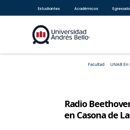
Estudiantes
Académicos
Egresad
Facultad
UNAB En 
Radio Beethoven
en Casona de L