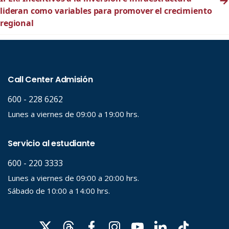
→
lideran como variables para promover el crecimiento
regional