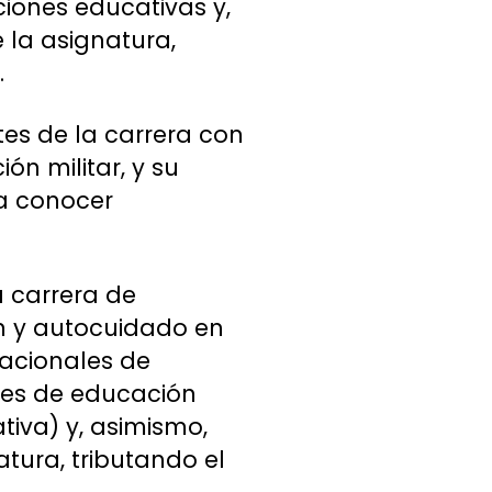
uciones educativas y,
 la asignatura,
.
ntes de la carrera con
n militar, y su
 a conocer
a carrera de
ón y autocuidado en
cacionales de
des de educación
tiva) y, asimismo,
atura, tributando el