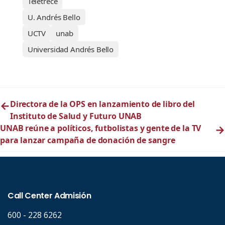
Teletrece
U. Andrés Bello
UCTV
unab
Universidad Andrés Bello
←
Directora de la OPS en lanzamiento de libro del
Instituto de Salud y Futuro UNAB
UNAB reúne a políticos, futbolistas y gente de la TV
→
para lanzar campaña de donación de sangre