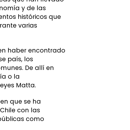
onomía y de las
entos históricos que
rante varias
á en haber encontrado
e país, los
munes. De allí en
a o la
Reyes Matta.
 en que se ha
Chile con las
 públicas como