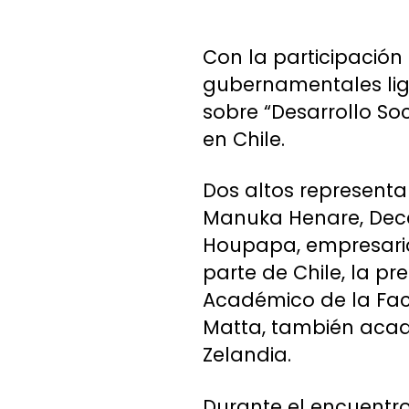
Con la participació
gubernamentales lig
sobre “Desarrollo So
en Chile.
Dos altos represent
Manuka Henare, Decan
Houpapa, empresaria 
parte de Chile, la p
Académico de la Fac
Matta, también acad
Zelandia.
Durante el encuentro