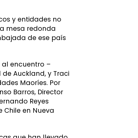
cos y entidades no
una mesa redonda
Embajada de ese país
 al encuentro –
 de Auckland, y Traci
dades Maoríes. Por
so Barros, Director
Fernando Reyes
e Chile en Nueva
ticas que han llevado