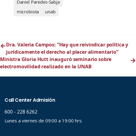
Daniel Paredes-Sabja
microbiota
unab
←
Dra. Valeria Campos: “Hay que reivindicar política y
jurídicamente el derecho al placer alimentario”
Ministra Gloria Hutt inauguró seminario sobre
→
electromovilidad realizado en la UNAB